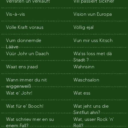
Verraten un verkauft
Vill passiert sickher
Vis-à-vis
Vision vun Europa
Volle Kraft voraus
Völlig ejal
Vum donnernde
Vun mir uss Kitsch
Lääve
Vüür Johr un Daach
Wa'ss loss met dä
Stadt ?
Waat ens jraad
Wahnsinn
Wann immer du nit
Waschsalon
wiggerweiß
Wat e' Johr!
Wat ess
Wat für e' Booch!
Wat jeht uns die
Sintflut ahn?
Wat schriev mer en su
Wat, usser Rock 'n'
enem Fall?
Roll?