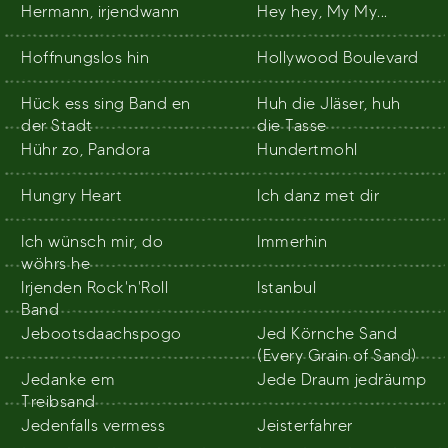
Hermann, irjendwann
Hey hey, My My...
Hoffnungslos hin
Hollywood Boulevard
Hück ess sing Band en
Huh die Jläser, huh
der Stadt
die Tasse
Hühr zo, Pandora
Hundertmohl
Hungry Heart
Ich danz met dir
Ich wünsch mir, do
Immerhin
wöhrs he
Irjenden Rock'n'Roll
Istanbul
Band
Jebootsdaachspogo
Jed Körnche Sand
(Every Grain of Sand)
Jedanke em
Jede Draum jedräump
Treibsand
Jedenfalls vermess
Jeisterfahrer