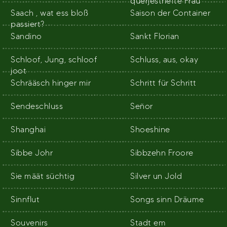
querjestriefte Frau
Saach , wat ess bloß
Saison der Container
passiert?
Sandino
Sankt Florian
Schloof, Jung, schloof
Schluss, aus, okay
joot
Schrääsch hinger mir
Schritt für Schritt
Sendeschluss
Señor
Shanghai
Shoeshine
Sibbe Johr
Sibbzehn Froore
Sie määt süchtig
Silver un Jold
Sinnflut
Songs sinn Dräume
Souvenirs
Stadt em