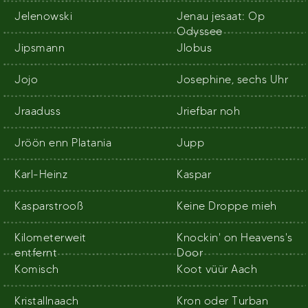
Jelenowski
Jenau jesaat: Op
Odyssee
Jipsmann
Jlobus
Jojo
Josephine, sechs Uhr
Jraaduss
Jriefbar noh
Jröön enn Platania
Jupp
Karl-Heinz
Kaspar
Kasparstrooß
Keine Droppe mieh
Kilometerweit
Knockin' on Heavens's
entfernt
Door
Komisch
Koot vüür Aach
Kristallnaach
Kron oder Turban