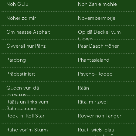
Noh Gulu
Noh Zahle mohle
Nöher zo mir
Novembermorje
Om naasse Asphalt
Op dä Deckel vum
Clown
Övverall nur Pänz
Paar Daach fröher
Pardong
Phantasialand
Prädestiniert
Psycho-Rodeo
Queen vun dä
Rään
Ihrestross
Rääts un links vum
Rita, mir zwei
Bahndammm
Rock 'n' Roll Star
Rövver noh Tanger
Ruhe vor`m Sturm
Ruut-wieß-blau