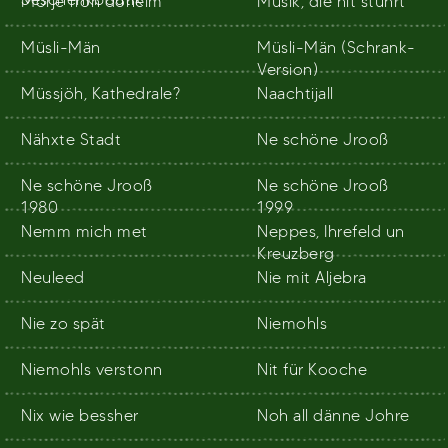
Morje fröh doheim
Musik, die nit stührt
Müsli-Män
Müsli-Män (Schrank-
Version)
Müssjöh, Kathedrale?
Naachtijall
Nähxte Stadt
Ne schöne Jrooß
Ne schöne Jrooß
Ne schöne Jrooß
1980
1999
Nemm mich met
Neppes, Ihrefeld un
Kreuzberg
Neuleed
Nie mit Aljebra
Nie zo spät
Niemohls
Niemohls verstonn
Nit für Kooche
Nix wie bessher
Noh all dänne Johre