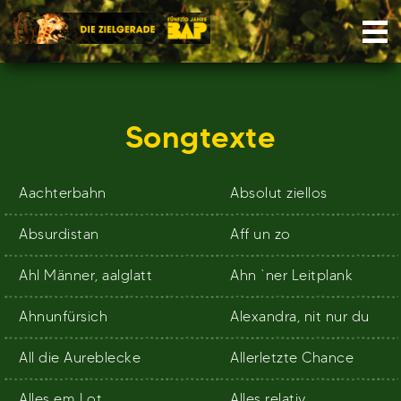
Skip
Nav
to
content
Songtexte
Aachterbahn
Absolut ziellos
Absurdistan
Aff un zo
Ahl Männer, aalglatt
Ahn `ner Leitplank
Ahnunfürsich
Alexandra, nit nur du
All die Aureblecke
Allerletzte Chance
Alles em Lot
Alles relativ