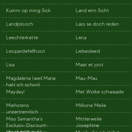
Kumm op ming Sick
Land enn Sicht
Landplooch
Lass se doch reden
Leechterkette
Lena
Leopardefellhoot
Liebesleed
Lisa
Maat et joot
Magdalena (weil Maria
Mau-Mau
hatt ich schon)
Mayday!
Met Wolke schwaade
Miehstens
Millione Meile
unzertrennlich
Miss Samantha's
Mittlerweile
Exclusiv-Discount-
Josephine
Jeschenkboutik