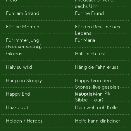
sechs Uhr
Fuhl am Strand
Für 'ne Fründ
Für 'ne Moment
Für den Rest meines
Lebens
Für immer jung
Für Maria
(Forever young)
Globus
Halt mich fest
Halv su wild
Häng de Fahn eruss
Hang on Sloopy
Happy (von den
Stones, live gespielt
während der Pik
Happy End
Hauptjewinn
Sibbe- Tour)
Häzzbloot
Heimweh noh Kölle
Helden / Heroes
Helfe kann dir keiner