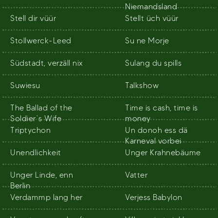
Niemandsland
Stell dir vüür
Stellt üch vüür
Stollwerck-Leed
Su ne Morje
Südstadt, verzäll nix
Sulang du spills
Suwiesu
Talkshow
The Ballad of the
Time is cash, time is
Soldier`s Wife
money
Triptychon
Un donoh ess dä
Karneval vorbei
Unendlichkeit
Unger Krahnebäume
Unger Linde, enn
Vatter
Berlin
Verdammp lang her
Verjess Babylon