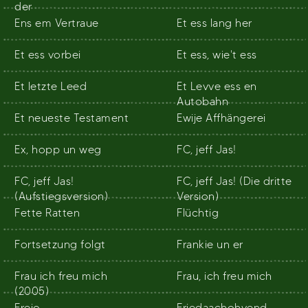
der
Ens em Vertraue
Et ess lang her
Et ess vorbei
Et ess, wie't ess
Et letzte Leed
Et Levve ess en
Autobahn
Et neueste Testament
Ewije Affhängerei
Ex, hopp un weg
FC, jeff Jas!
FC, jeff Jas!
FC, jeff Jas! (Die dritte
(Aufstiegsversion)
Version)
Fette Ratten
Flüchtig
Fortsetzung folgt
Frankie un er
Frau ich freu mich
Frau, ich freu mich
(2005)
Freio
Friedaachohvend,