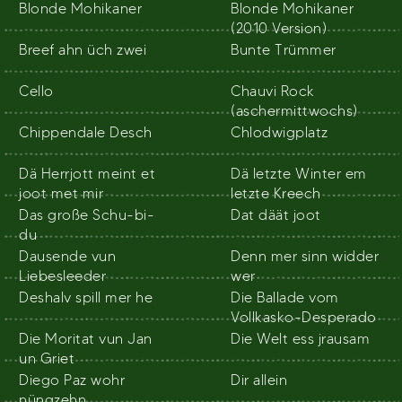
Blonde Mohikaner
Blonde Mohikaner
(2010 Version)
Breef ahn üch zwei
Bunte Trümmer
Cello
Chauvi Rock
(aschermittwochs)
Chippendale Desch
Chlodwigplatz
Dä Herrjott meint et
Dä letzte Winter em
joot met mir
letzte Kreech
Das große Schu-bi-
Dat däät joot
du
Dausende vun
Denn mer sinn widder
Liebesleeder
wer
Deshalv spill mer he
Die Ballade vom
Vollkasko-Desperado
Die Moritat vun Jan
Die Welt ess jrausam
un Griet
Diego Paz wohr
Dir allein
nüngzehn