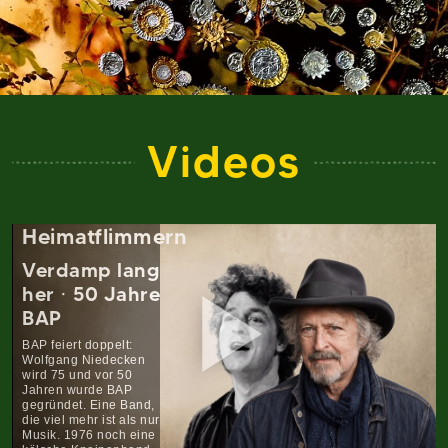
Videos
Heimatflimmern
Verdamp lang
her · 50 Jahre
BAP
BAP feiert doppelt:
Wolfgang Niedecken
Pla
wird 75 und vor 50
Jahren wurde BAP
gegründet. Eine Band,
die viel mehr ist als nur
Musik. 1976 noch eine