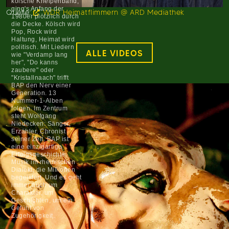
kölsche Kneipenband,
ging's Anfang der
Quelle:
WDR Heimatflimmern @ ARD Mediathek
1980er plötzlich durch
die Decke. Kölsch wird
Pop, Rock wird
Haltung, Heimat wird
politisch. Mit Liedern
ALLE VIDEOS
wie "Verdamp lang
Vid
her", "Do kanns
zaubere" oder
"Kristallnaach" trifft
BAP den Nerv einer
Generation. 13
Nummer-1-Alben
folgen. Im Zentrum
steht Wolfgang
Niedecken: Sänger,
Erzähler, Chronist
seiner Zeit. BAP ist
eine einzigartige
Erfolgsgeschichte.
Musik im rheinischen
Dialekt, die Millionen
begeistert. Und es geht
immer auch um
Charakter, um
Geschichten, um ein
Gefühl von
Zugehörigkeit.