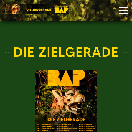
Skip
Nav
to
content
DIE ZIELGERADE