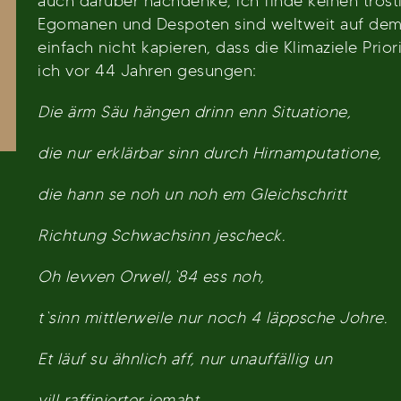
auch darüber nachdenke, ich finde keinen tröstl
Egomanen und Despoten sind weltweit auf dem 
einfach nicht kapieren, dass die Klimaziele Prio
ich vor 44 Jahren gesungen:
Die ärm Säu hängen drinn enn Situatione,
die nur erklärbar sinn durch Hirnamputatione,
die hann se noh un noh em Gleichschritt
Richtung Schwachsinn jescheck.
Oh levven Orwell,`84 ess noh,
t`sinn mittlerweile nur noch 4 läppsche Johre.
Et läuf su ähnlich aff, nur unauffällig un
vill raffinierter jemaht.