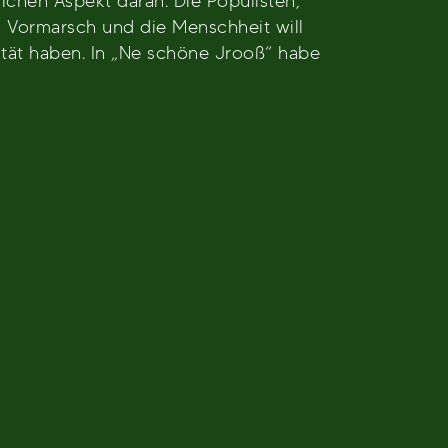
ichen Aspekt daran. Die Populisten,
Vormarsch und die Menschheit will
rität haben. In „Ne schöne Jrooß“ habe