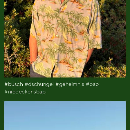
#busch #dschungel #geheimnis #bap
#niedeckensbap
Video-
Player