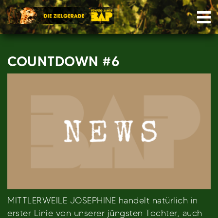
Skip
Nav
to
content
COUNTDOWN #6
MITTLERWEILE JOSEPHINE handelt natürlich in
erster Linie von unserer jüngsten Tochter, auch