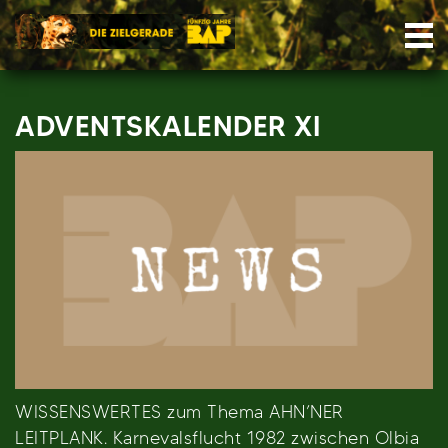
Skip
Nav
to
content
ADVENTSKALENDER XI
WISSENSWERTES zum Thema AHN’NER
LEITPLANK. Karnevalsflucht 1982 zwischen Olbia