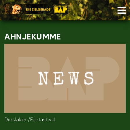
Skip
Nav
to
content
AHNJEKUMME
Dinslaken/Fantastival