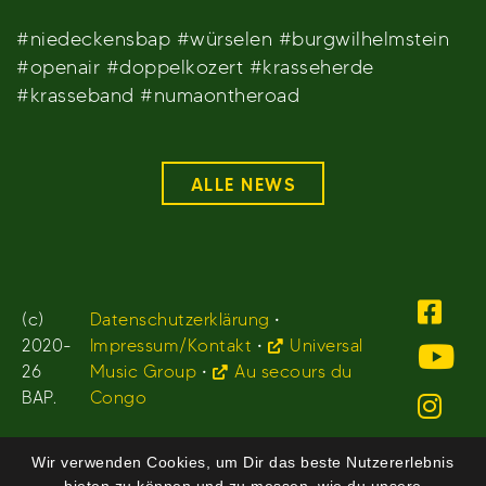
#niedeckensbap #würselen #burgwilhelmstein
#openair #doppelkozert #krasseherde
#krasseband #numaontheroad
ALLE NEWS
(c)
Datenschutzerklärung
•
2020-
Impressum/Kontakt
•
Universal
26
Music Group
•
Au secours du
BAP.
Congo
Wir verwenden Cookies, um Dir das beste Nutzererlebnis
bieten zu können und zu messen, wie du unsere