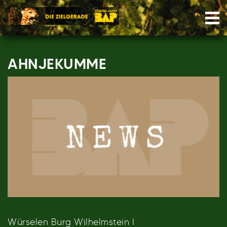
Skip
Nav
to
content
AHNJEKUMME
Würselen Burg Wilhelmstein I