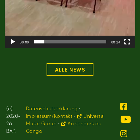
00:00
00:24
ALLE NEWS
(c)
Datenschutzerklärung
•
2020-
Impressum/Kontakt
•
Universal
26
Music Group
•
Au secours du
BAP.
Congo