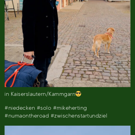
in Kaiserslautern/Kammgarn
#niedecken #solo #mikeherting
#numaontheroad #zwischenstartundziel
Video-