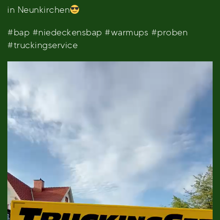
in Neunkirchen
#bap #niedeckensbap #warmups #proben
#truckingservice
Video-
Player