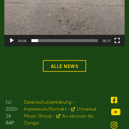
00:00
00:27
ALLE NEWS
(c)
Datenschutzerklärung
•
2020-
Impressum/Kontakt
•
Universal
26
Music Group
•
Au secours du
BAP.
Congo