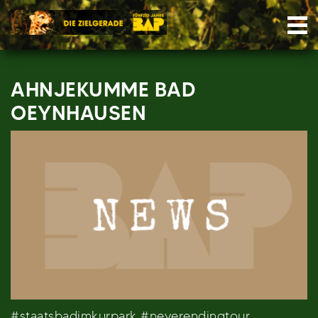
Skip
Nav
to
content
AHNJEKUMME BAD
OEYNHAUSEN
#staatsbadimkurpark #neverendingtour