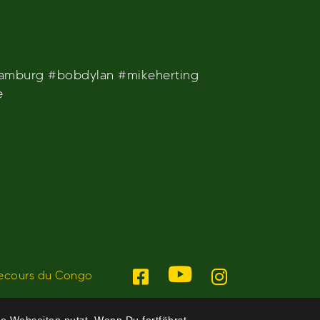
shamburg #bobdylan #mikeherting
e
ecours du Congo
e Webseiten nutzt. Wenn Du fortfährst,