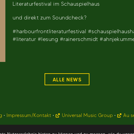
Literaturfestival im Schauspielhaus
und direkt zum Soundcheck?
#harbourfrontliteraturfestival #schauspielhau
#literatur #lesung #rainerschmidt #ahnjekumm
ALLE NEWS
g
•
Impressum/Kontakt
•
Universal Music Group
•
Au s
te Nutzererlebnis bieten zu können und zu messen, wie du unser