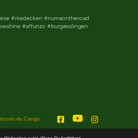
reise #niedecken #numaontheroad
oeshine #affunzo #burgesslingen
ecours du Congo
e Webseiten nutzt. Wenn Du fortfährst,