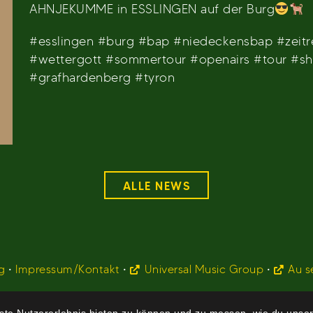
AHNJEKUMME in ESSLINGEN auf der Burg
#esslingen #burg #bap #niedeckensbap #zeit
#wettergott #sommertour #openairs #tour #sh
#grafhardenberg #tyron
ALLE NEWS
g
•
Impressum/Kontakt
•
Universal Music Group
•
Au s
te Nutzererlebnis bieten zu können und zu messen, wie du unser