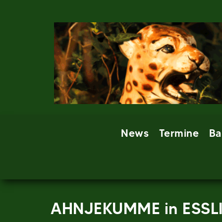
Skip
to
content
News
Termine
Ba
AHNJEKUMME in ESSL