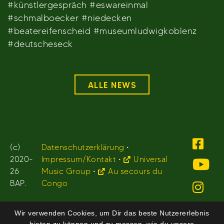
#künstlergespräch #eswareinmal
#schmalboecker #niedecken
#beatereifenscheid #museumludwigkoblenz
#deutscheseck
ALLE NEWS
(c)
Datenschutzerklärung
•
2020-
Impressum/Kontakt
•
Universal
26
Music Group
•
Au secours du
BAP.
Congo
Wir verwenden Cookies, um Dir das beste Nutzererlebnis
bieten zu können und zu messen, wie du unsere