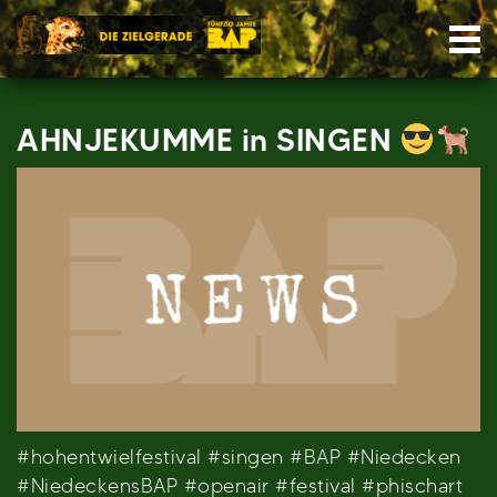
Skip
Nav
to
content
AHNJEKUMME in SINGEN
#hohentwielfestival #singen #BAP #Niedecken
#NiedeckensBAP #openair #festival #phischart