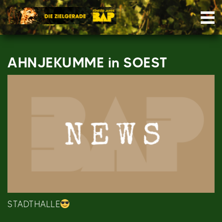
Skip
Nav
to
content
AHNJEKUMME in SOEST
STADTHALLE