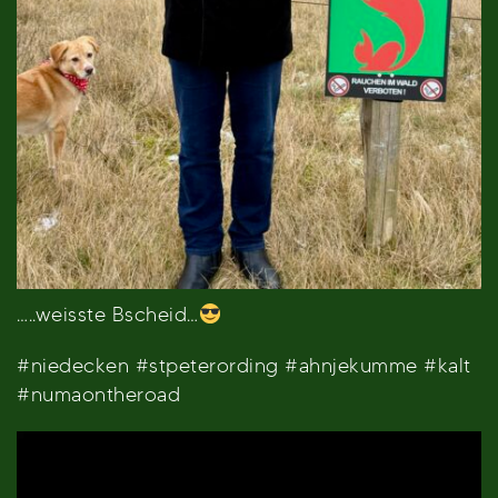
…..weisste Bscheid…
#niedecken #stpeterording #ahnjekumme #kalt
#numaontheroad
Video-
Player