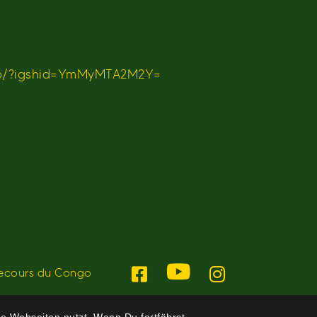
po/?igshid=YmMyMTA2M2Y=
ecours du Congo
e Webseiten nutzt. Wenn Du fortfährst,