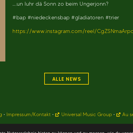
….un luhr dä Sonn zo beim Ungerjonn?
#bap #niedeckensbap #gladiatoren #trier
https://www.instagram.com/reel/CgZSNmaAr
ALLE NEWS
g
•
Impressum/Kontakt
•
Universal Music Group
•
Au s
te Nutzererlebnis bieten zu können und zu messen, wie du unser