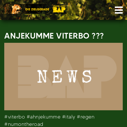
Skip
Nav
to
content
ANJEKUMME VITERBO ???
#viterbo #ahnjekumme #italy #regen
#numontheroad