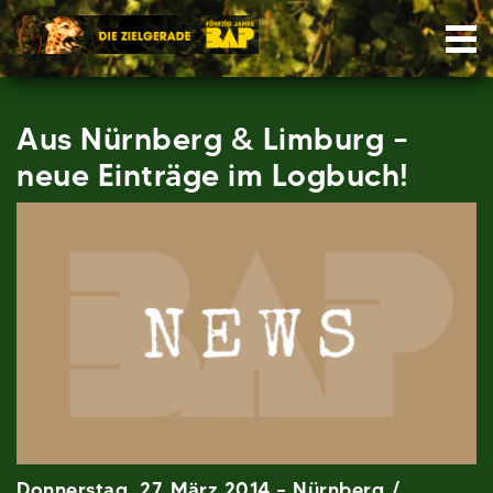
Skip
Nav
to
content
Aus Nürnberg & Limburg –
neue Einträge im Logbuch!
Donnerstag, 27. März 2014 – Nürnberg /