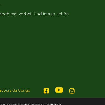
.
 doch mal vorbei! Und immer schön
ecours du Congo
e Webseiten nutzt. Wenn Du fortfährst,