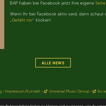
BAP haben bei Facebook jetzt ihre eigene
Seite
Wenn Ihr bei Facebook aktiv seid, dann schaut
„
Gefällt mir
“ klicken!
ALLE NEWS
g
•
Impressum/Kontakt
•
Universal Music Group
•
Au s
te Nutzererlebnis bieten zu können und zu messen, wie du unser