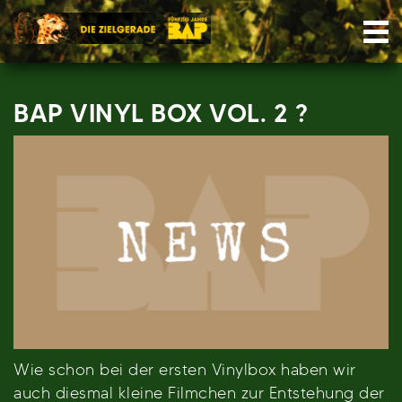
Skip
Nav
to
content
BAP VINYL BOX VOL. 2 ?
Wie schon bei der ersten Vinylbox haben wir
auch diesmal kleine Filmchen zur Entstehung der