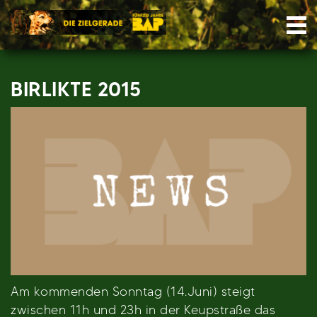
Skip
Nav
to
content
BIRLIKTE 2015
Am kommenden Sonntag (14.Juni) steigt
zwischen 11h und 23h in der Keupstraße das