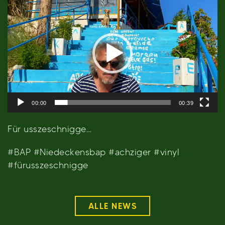
Player
00:00
00:39
Für usszeschnigge…
#BAP #Niedeckensbap #achziger #vinyl
#fürusszeschnigge
ALLE NEWS