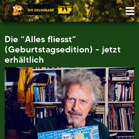
Skip
Nav
to
content
Die “Alles fliesst”
(Geburtstagsedition) – jetzt
erhältlich