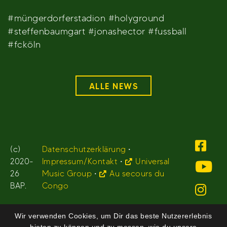
#müngerdorferstadion #holyground
#steffenbaumgart #jonashector #fussball
#fcköln
ALLE NEWS
(c)
Datenschutzerklärung
•
2020-
Impressum/Kontakt
•
Universal
26
Music Group
•
Au secours du
BAP.
Congo
Wir verwenden Cookies, um Dir das beste Nutzererlebnis
bieten zu können und zu messen, wie du unsere