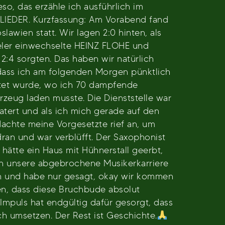
o, das erzähle ich ausführlich im
 LIEDER. Kurzfassung: Am Vorabend fand
awien statt. Wir lagen 2:0 hinten, als
eler einwechselte HEINZ FLOHE und
:4 sorgten. Das haben wir natürlich
 dass ich am folgenden Morgen pünktlich
artet wurde, wo ich 70 dampfende
hrzeug laden musste. Die Dienststelle war
atert und als ich mich gerade auf den
dachte meine Vorgesetzte rief an, um
dran und war verblüfft. Der Saxophonist
hätte ein Haus mit Hühnerstall geerbt,
n unsere abgebrochene Musikerkarriere
en und habe nur gesagt, okay wir kommen
len, dass diese Bruchbude absolut
Impuls hat endgültig dafür gesorgt, dass
ch umsetzen. Der Rest ist Geschichte.