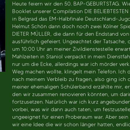
Heute feiern wir den 50. BAP-GEBURTSTAG. Wies
Booklet unserer Compilation DIE BELIEBTESTEN
in Belgrad das EM-Halbfinale Deutschland-Jugosl
Helmut Schön dann doch noch zwei Kölner Spi
DIETER MÜLLER, die dann für den Endstand von 2
ausführlich gefeiert. Ungeachtet der Tatsache,
um 10:00 Uhr an meiner Zivildienstestelle erw
Mahlzeiten in Staniol verpackt in mein Dienstfa
nur um die Ecke, allerdings war ich mörder verk
Weg machen wollte, klingelt mein Telefon. Ich 
nach meinem Verbleib zu fragen, also ging ich 
meiner ehemaligen Schülerband erzählte mir, er 
den wir zusammen renovieren könnten, um dari
fortzusetzen. Natürlich war ich kurz angebund
vorbei, was wir dann auch taten, um festzustel
ungeeignet für einen Proberaum war. Aber sein 
wir eine Idee die wir schon länger hatten, endli