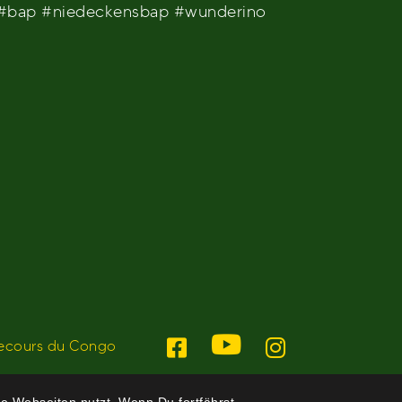
o #bap #niedeckensbap #wunderino
ecours du Congo
e Webseiten nutzt. Wenn Du fortfährst,