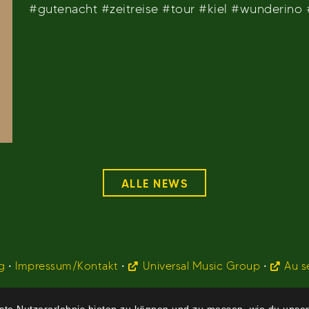
#gutenacht #zeitreise #tour #kiel #wunderin
ALLE NEWS
g
•
Impressum/Kontakt
•
Universal Music Group
•
Au s
te Nutzererlebnis bieten zu können und zu messen, wie du unser