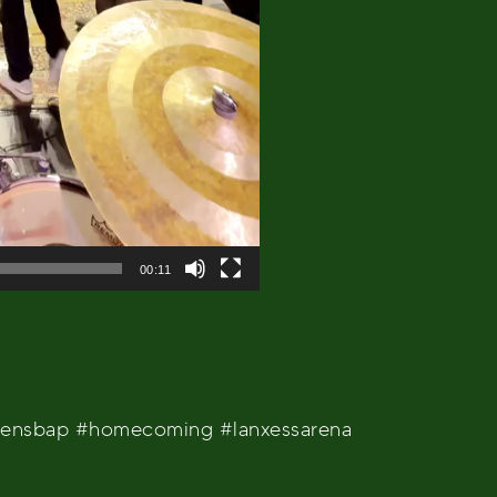
00:11
ckensbap #homecoming #lanxessarena