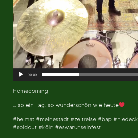
00:00
Homecoming
… so ein Tag, so wunderschön wie heute
#heimat #meinestadt #zeitreise #bap #niede
#soldout #köln #eswarunseinfest