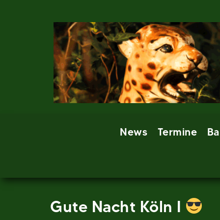
Skip
to
content
News
Termine
Ba
Gute Nacht Köln I