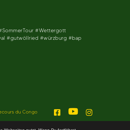
 #SommerTour #Wettergott
al #gutwöllried #würzburg #bap
ecours du Congo
e Webseiten nutzt. Wenn Du fortfährst,