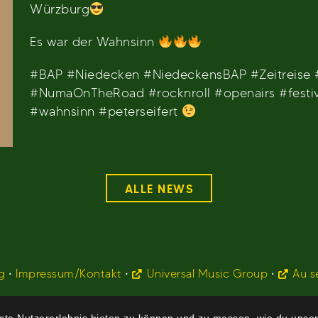
Würzburg
Es war der Wahnsinn
#BAP #Niedecken #NiedeckensBAP #Zeitreise
#NumaOnTheRoad #rocknroll #openairs #festiv
#wahnsinn #peterseifert
ALLE NEWS
g
•
Impressum/Kontakt
•
Universal Music Group
•
Au s
te Nutzererlebnis bieten zu können und zu messen, wie du unser