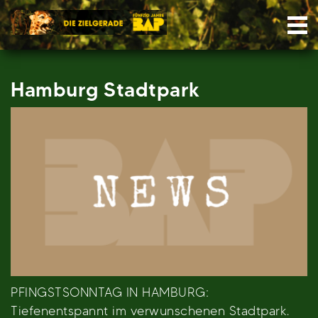
Skip
Nav
to
content
Hamburg Stadtpark
PFINGSTSONNTAG IN HAMBURG:
Tiefenentspannt im verwunschenen Stadtpark.