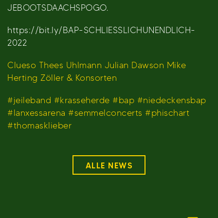
JEBOOTSDAACHSPOGO.
https://bit.ly/BAP-SCHLIESSLICHUNENDLICH-
2022
Clueso
Thees Uhlmann
Julian Dawson
Mike
Herting
Zöller & Konsorten
#jeileband
#krasseherde
#bap
#niedeckensbap
#lanxessarena
#semmelconcerts
#phischart
#thomasklieber
ALLE NEWS