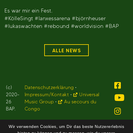
Es war mir ein Fest.
#KölleSingt #lanxessarena #björnheuser
#lukaswachten #rebound #worldvision #BAP
ALLE NEWS
(c)
Datenschutzerklärung
•
2020-
Impressum/Kontakt
•
Universal
26
Music Group
•
Au secours du
BAP.
Congo
Wir verwenden Cookies, um Dir das beste Nutzererlebnis
bieten zu können und zu messen, wie du unsere