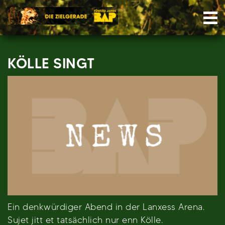
Skip
Nav
to
content
KÖLLE SINGT
Ein denkwürdiger Abend in der Lanxess Arena.
Sujet jitt et tatsächlich nur enn Kölle.