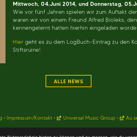
Mittwoch, 04.Juni 2014, und Donnerstag, 05.Ju
Wie vor fünf Jahren spielen wir zum Auftakt der
waren wir von einem Freund Alfred Bioleks, de
kennengelernt hatten hierhin eingeladen worde
Hier
geht es zu dem LogBuch-Eintrag zu den Kon
Stiftsruine!
ALLE NEWS
g
•
Impressum/Kontakt
•
Universal Music Group
•
Au s
te Nutzererlebnis bieten zu können und zu messen, wie du unser