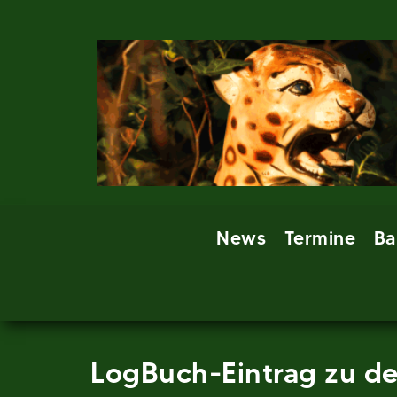
Skip
to
content
News
Termine
Ba
LogBuch-Eintrag zu den