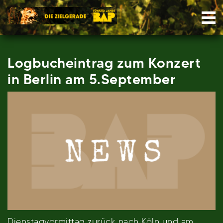
Skip
Nav
to
content
Logbucheintrag zum Konzert
in Berlin am 5.September
Dienstagvormittag zurück nach Köln und am