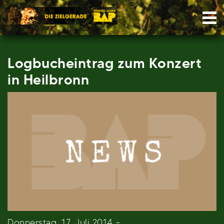
Skip
Nav
to
content
Logbucheintrag zum Konzert
in Heilbronn
Donnerstag, 17. Juli 2014 –