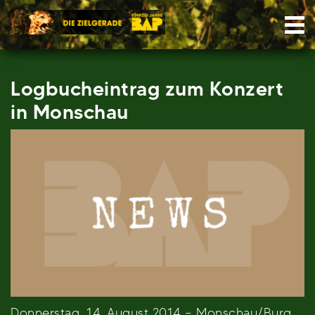
Skip
Nav
to
content
Logbucheintrag zum Konzert
in Monschau
Donnerstag, 14. August 2014 – Monschau/Burg