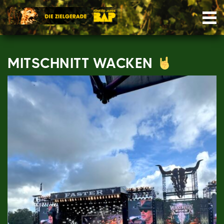
Skip
Nav
to
content
MITSCHNITT WACKEN