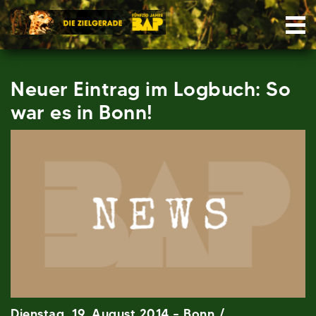
Skip
Nav
to
content
Neuer Eintrag im Logbuch: So
war es in Bonn!
Dienstag, 19. August 2014 – Bonn /