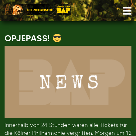
Skip
Nav
to
content
OPJEPASS!
Innerhalb von 24 Stunden waren alle Tickets für
die Kölner Philharmonie vergriffen. Morgen um 12