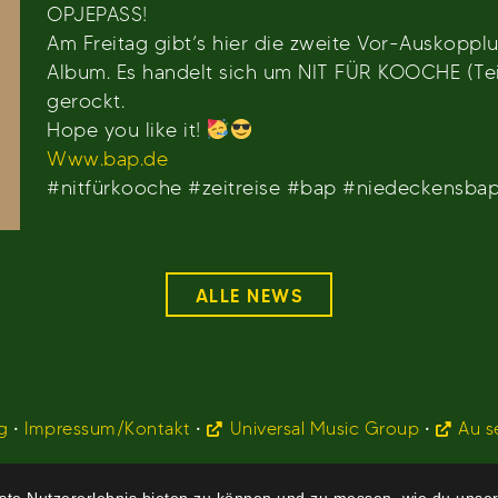
OPJEPASS!
Am Freitag gibt’s hier die zweite Vor-Auskopp
Album. Es handelt sich um NIT FÜR KOOCHE (Teil 
gerockt.
Hope you like it!
Www.bap.de
#nitfürkooche #zeitreise #bap #niedeckensbap
ALLE NEWS
g
•
Impressum/Kontakt
•
Universal Music Group
•
Au s
te Nutzererlebnis bieten zu können und zu messen, wie du unser