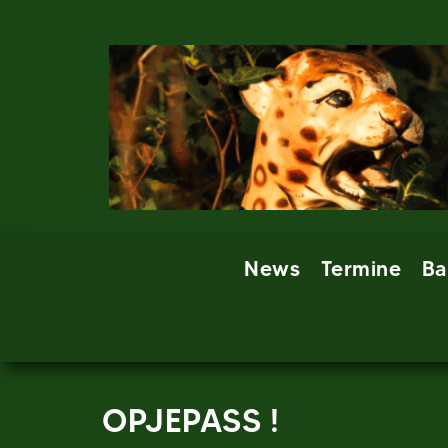
Skip
to
content
News
Termine
Ba
OPJEPASS !