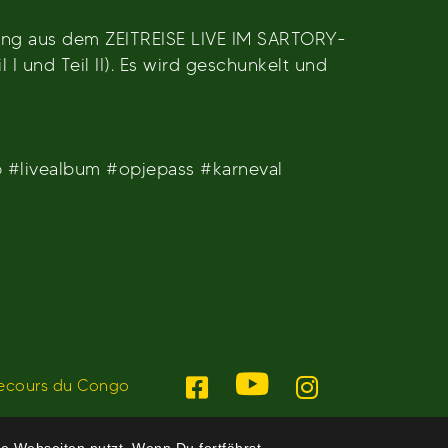
lung aus dem ZEITREISE LIVE IM SARTORY-
I und Teil II). Es wird geschunkelt und
 #livealbum #opjepass #karneval
ecours du Congo
e Webseiten nutzt. Wenn Du fortfährst,