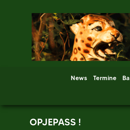
Skip
to
content
News
Termine
Ba
OPJEPASS !