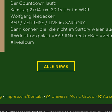
Der Countdown läuft:
Samstag 27.04. um 20:15 Uhr im WDR
Wolfgang Niedecken
BAP / ZEITREISE / LIVE im SARTORY.
Dann können die, die nicht im Sartory waren au
#Wdr #Rockpalast #BAP #NiedeckenBap #Zeitr
#livealbum
ALLE NEWS
g
•
Impressum/Kontakt
•
Universal Music Group
•
Au s
te Nutzererlebnis bieten zu können und zu messen, wie du unser