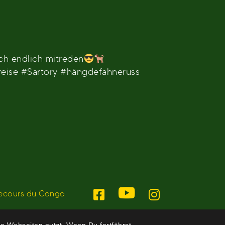
ch endlich mitreden
eise #Sartory #hängdefahneruss
ecours du Congo
e Webseiten nutzt. Wenn Du fortfährst,