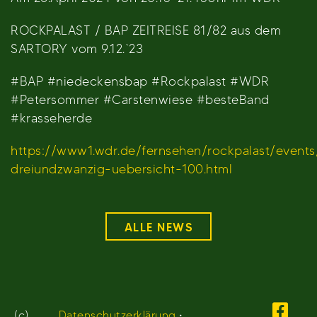
ROCKPALAST / BAP ZEITREISE 81/82 aus dem
SARTORY vom 9.12.`23
#BAP #niedeckensbap #Rockpalast #WDR
#Petersommer #Carstenwiese #besteBand
#krasseherde
https://www1.wdr.de/fernsehen/rockpalast/event
dreiundzwanzig-uebersicht-100.html
ALLE NEWS
(c)
Datenschutzerklärung
•