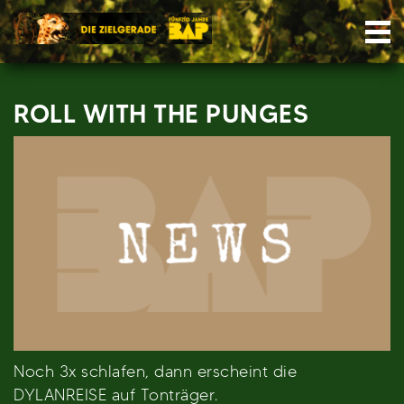
Skip
Nav
to
content
ROLL WITH THE PUNGES
Noch 3x schlafen, dann erscheint die
DYLANREISE auf Tonträger.