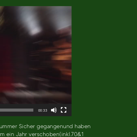
00:33
f Nummer Sicher gegangenund haben
m ein Jahr verschoben(inkl.70&1