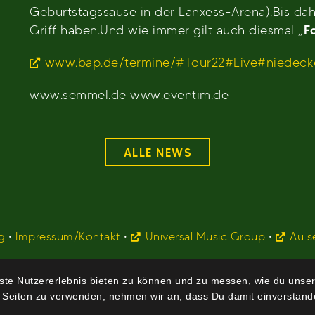
Geburtstagssause in der Lanxess-Arena).Bis dah
Griff haben.Und wie immer gilt auch diesmal „
F
www.bap.de/termine/
#Tour22
#Live
#niedeck
www.semmel.de www.eventim.de
ALLE NEWS
g
•
Impressum/Kontakt
•
Universal Music Group
•
Au s
te Nutzererlebnis bieten zu können und zu messen, wie du unser
 Seiten zu verwenden, nehmen wir an, dass Du damit einverstande