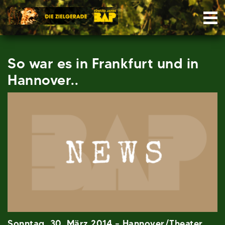
Skip
Nav
to
content
So war es in Frankfurt und in
Hannover..
Sonntag, 30. März 2014 – Hannover/Theater