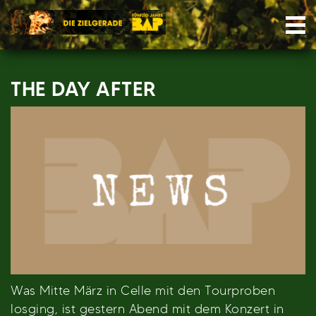
Skip
Nav
to
content
THE DAY AFTER
Was Mitte März in Celle mit den Tourproben
losging, ist gestern Abend mit dem Konzert in