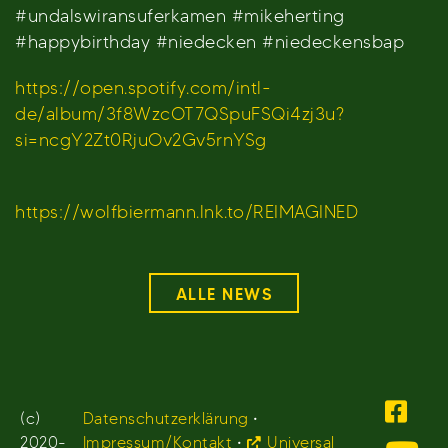
#undalswiransuferkamen #mikeherting
#happybirthday #niedecken #niedeckensbap
https://open.spotify.com/intl-
de/album/3f8WzcOT7QSpuFSQi4zj3u?
si=ncgY2Zt0RjuOv2Gv5rnYSg
https://wolfbiermann.lnk.to/REIMAGINED
ALLE NEWS
(c)
Datenschutzerklärung
•
2020-
Impressum/Kontakt
•
Universal